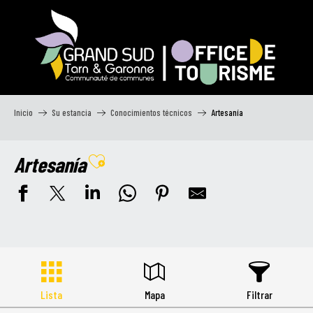
Aller
au
contenu
principal
Inicio
Su estancia
Conocimientos técnicos
Artesanía
Artesanía
Ajouter aux favoris
Lista
Mapa
Filtrar