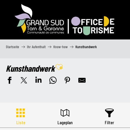
Aller
au
contenu
principal
Startseite
Ihr Aufenthalt
Know-how
Kunsthandwerk
Kunsthandwerk
Ajouter aux favoris
Liste
Lageplan
Filter