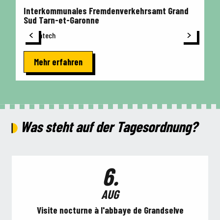
Interkommunales Fremdenverkehrsamt Grand
Cy
Sud Tarn-et-Garonne
Mittagessen auf der Terrasse
Montech
Mehr erfahren
1.
31.
Was steht auf der Tagesordnung?
JAN
DEZ
Exposition "Portraits Insolites" - Saison 2
6.
AUG
Visite nocturne à l'abbaye de Grandselve