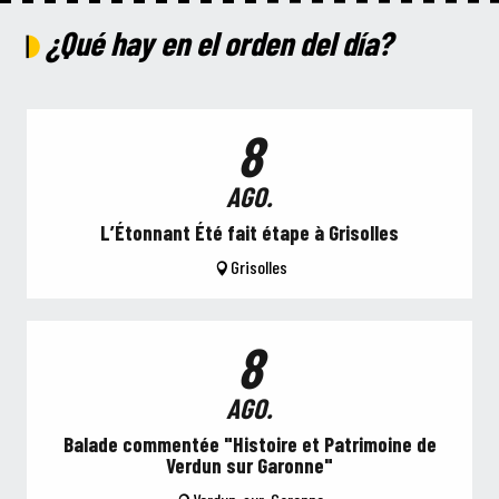
1
31
¿Qué hay en el orden del día?
ENE.
DIC.
Exposition "Portraits Insolites" - Saison 2
8
AGO.
L’Étonnant Été fait étape à Grisolles
Grisolles
8
AGO.
Balade commentée "Histoire et Patrimoine de
Verdun sur Garonne"