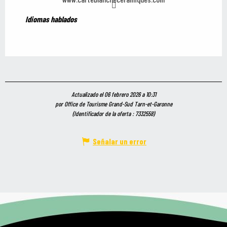
Idiomas hablados
Idiomas hablados
Actualizado el 06 febrero 2026 a 10:31
por Office de Tourisme Grand-Sud Tarn-et-Garonne
(Identificador de la oferta :
7332558
)
Señalar un error