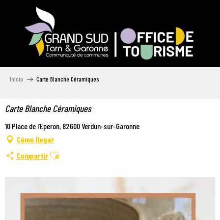
Aller
au
contenu
principal
Inicio
Carte Blanche Céramiques
Carte Blanche Céramiques
10 Place de l’Eperon, 82600 Verdun-sur-Garonne
Cómo llegar
Ajouter aux favoris
Compartir