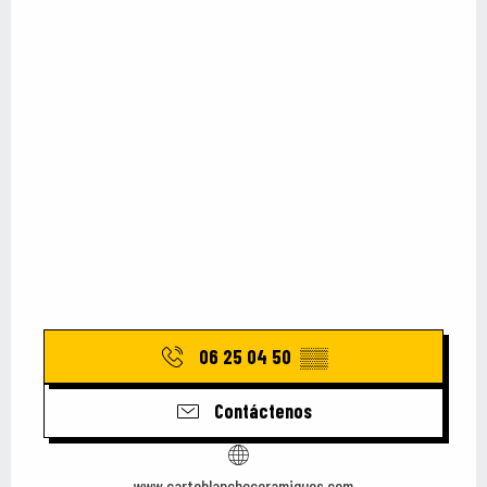
06 25 04 50
▒▒
Contáctenos
www.carteblancheceramiques.com