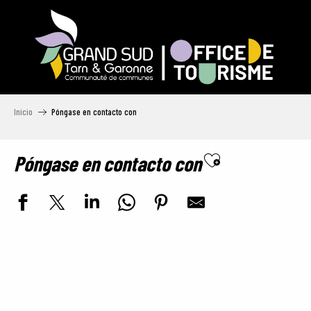
Aller
au
contenu
principal
Inicio
Póngase en contacto con
Póngase en contacto con
Ajouter aux fav