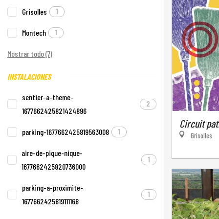
Grisolles
1
Montech
1
Mostrar todo (7)
INSTALACIONES
sentier-a-theme-
2
1677662425821424896
Circuit pat
parking-1677662425819563008
1
Grisolles
aire-de-pique-nique-
1
1677662425820736000
parking-a-proximite-
1
1677662425819111168