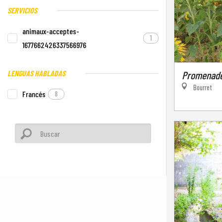
SERVICIOS
animaux-acceptes-
1
1677662426337566976
LENGUAS HABLADAS
Promenade
Bourret
Francés
8