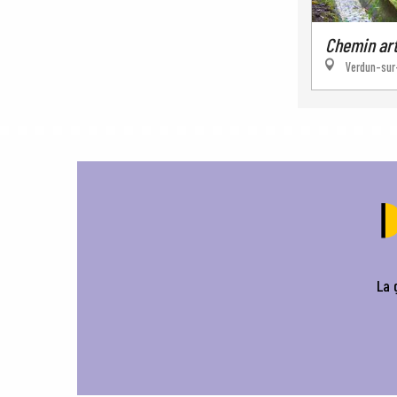
Chemin art
Verdun-sur
La 