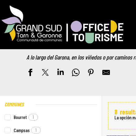
Aller
Inicio
Su estancia
Actividades y ocio
Actividades de sende
au
contenu
principal
Actividades de 
A lo largo del Garona, en los viñedos o por caminos 
COMMUNES
8
resul
Bourret
1
La opción m
Campsas
1