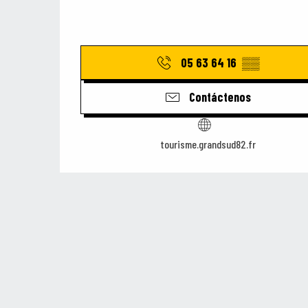
05 63 64 16
▒▒
Contáctenos
tourisme.grandsud82.fr