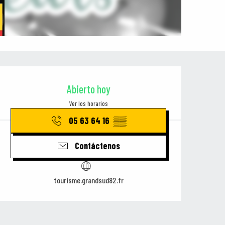
Horarios y datos de contacto
Abierto hoy
Ver los horarios
05 63 64 16
▒▒
Contáctenos
tourisme.grandsud82.fr