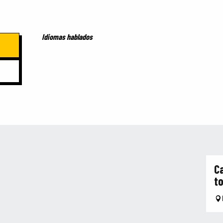
Idiomas hablados
Idiomas hablados
C
t