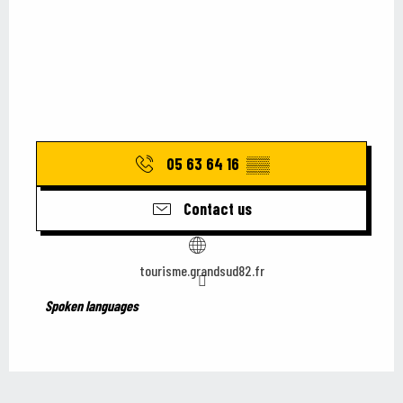
05 63 64 16
▒▒
Contact us
tourisme.grandsud82.fr
Spoken languages
Spoken languages