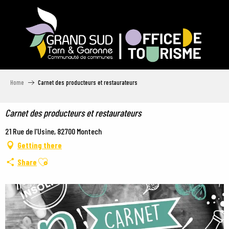
Aller
au
contenu
principal
Home
Carnet des producteurs et restaurateurs
Carnet des producteurs et restaurateurs
21 Rue de l'Usine, 82700 Montech
Getting there
Ajouter aux favoris
Share