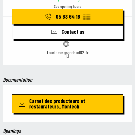
See opening hours
05 63 64 16
▒▒
Contact us
tourisme.grandsud82.fr
Documentation
Carnet des producteurs et
restaurateurs_Montech
Openings