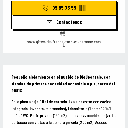
05 65 75 55
▒▒
Contáctenos
www.gites-de-france-tarn-et-garonne.com
Descripción
Pequeño alojamiento en el pueblo de DieUpentale, con 
tiendas de primera necesidad accesible a pie, cerca del 
RD813.
En la planta baja: 1 Hall de entrada, 1 sala de estar con cocina 
integrada (lavadora, microondas), 1 dormitorio (1 cama 140), 1 
baño, 1 WC. Patio privado (150 m2) con escala, muebles de jardín, 
barbacoa con vistas a la sombra privada (200 m2). Acceso 