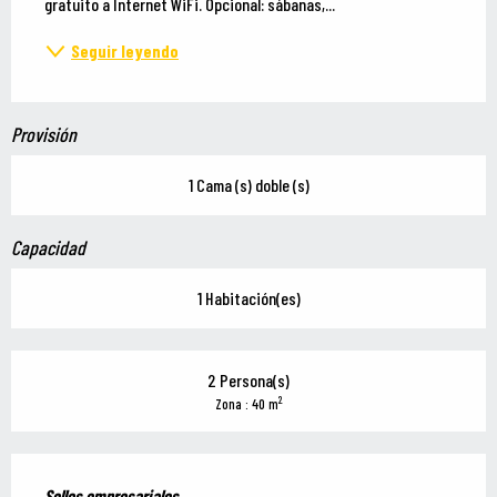
gratuito a Internet WiFi. Opcional: sábanas,...
Seguir leyendo
Provisión
1 Cama (s) doble (s)
Capacidad
1 Habitación(es)
2 Persona(s)
2
Zona : 40 m
Oferta de prestaciones
Sellos empresariales
Sellos empresariales