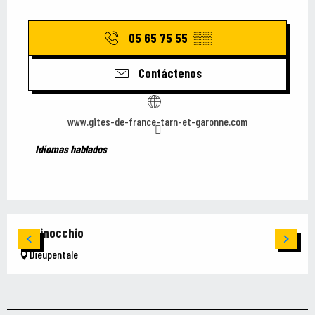
05 65 75 55
▒▒
Contáctenos
www.gites-de-france-tarn-et-garonne.com
Idiomas hablados
Idiomas hablados
Le Pinocchio
Dieupentale