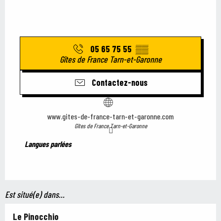
05 65 75 55
▒▒
Gîtes de France Tarn-et-Garonne
Contactez-nous
www.gites-de-france-tarn-et-garonne.com
Gîtes de France Tarn-et-Garonne
Langues parlées
Langues parlées
Est situé(e) dans...
Le Pinocchio