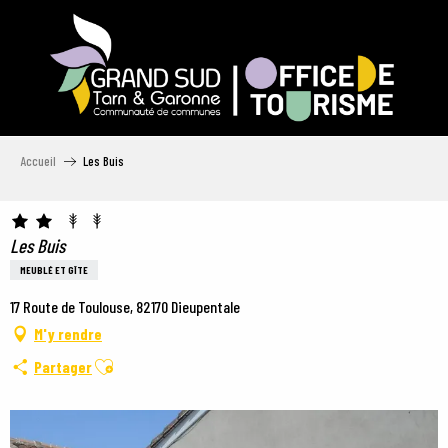
Aller
au
contenu
principal
Accueil
Les Buis
Les Buis
MEUBLÉ ET GÎTE
17 Route de Toulouse, 82170 Dieupentale
M'y rendre
Ajouter aux favoris
Partager