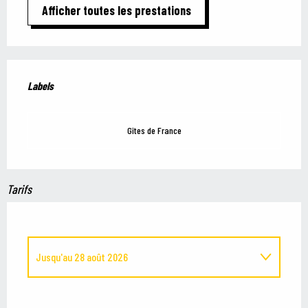
Afficher toutes les prestations
Offres de prestations
Labels
Labels
Gîtes de France
Tarifs
Jusqu'au
28 août 2026
Du
13 janvier 2026
au
31 janvier 2026