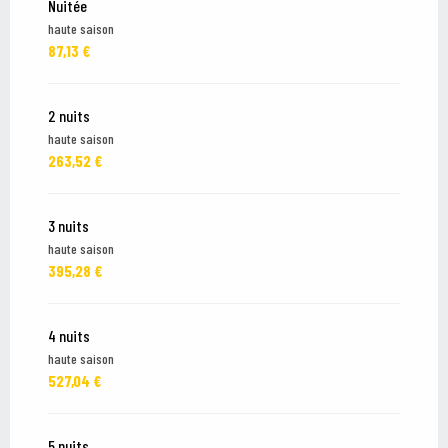
Nuitée
haute saison
Du
1 février 2026
au
6 mars 2026
87,13 €
2 nuits
haute saison
263,52 €
3 nuits
haute saison
395,28 €
4 nuits
haute saison
527,04 €
5 nuits