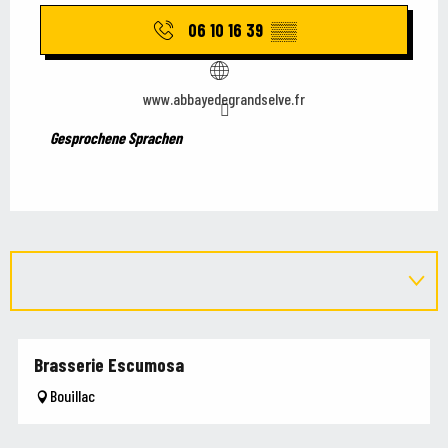
06 10 16 39
▒▒
www.abbayedegrandselve.fr
Gesprochene Sprachen
Gesprochene Sprachen
Brasserie Escumosa
Bouillac