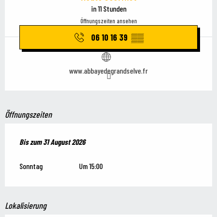
in 11 Stunden
Öffnungszeiten ansehen
06 10 16 39
▒▒
www.abbayedegrandselve.fr
Öffnungszeiten
vom
Bis zum
1 Juli 2026
31 August 2026
bis zum
31 August 2026
Sonntag
Um 15:00
Lokalisierung