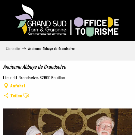
Aller
au
contenu
principal
Startseite
Ancienne Abbaye de Grandselve
Ancienne Abbaye de Grandselve
Lieu-dit Grandselve, 82600 Bouillac
Anfahrt
Ajouter aux favoris
Teilen