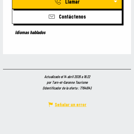
Llamar
Contáctenos
Idiomas hablados
Idiomas hablados
Actualizado el 14 abril 2026 a 16:22
por Tarn-et-Garonne Tourisme
(Identificador de la oferta :
7764614
)
Señalar un error