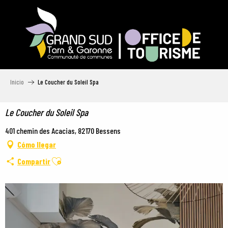
Aller
au
contenu
principal
Inicio
Le Coucher du Soleil Spa
Le Coucher du Soleil Spa
401 chemin des Acacias, 82170 Bessens
Cómo llegar
Ajouter aux favoris
Compartir