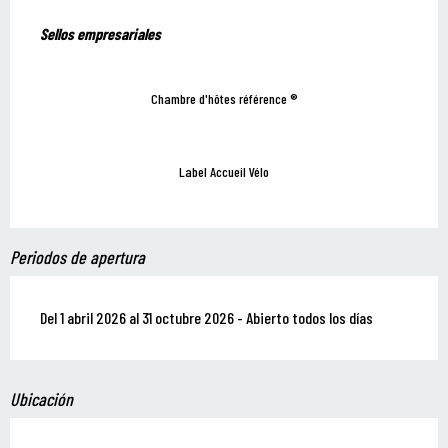
Oferta de prestaciones
Sellos empresariales
Sellos empresariales
Chambre d'hôtes référence ®
Label Accueil Vélo
Periodos de apertura
Del 1 abril 2026 al 31 octubre 2026 - Abierto todos los días
Ubicación