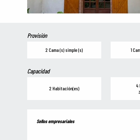
Provisión
2 Cama (s) simple (s)
1 Cam
Capacidad
4 
2 Habitación(es)
Z
Oferta de prestaciones
Sellos empresariales
Sellos empresariales