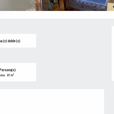
a (s) doble (s)
Persona(s)
2
ona : 87 m