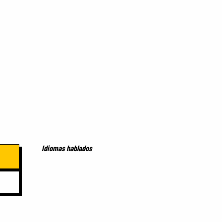
Idiomas hablados
Idiomas hablados