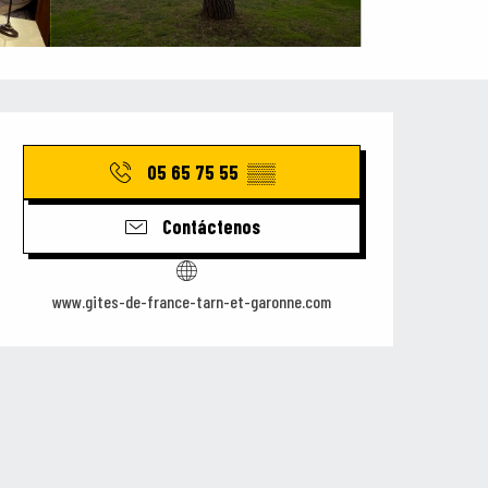
Horarios y datos de contacto
05 65 75 55
▒▒
Contáctenos
www.gites-de-france-tarn-et-garonne.com