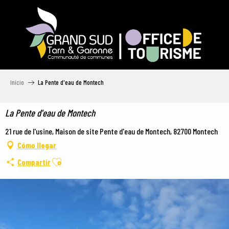
Aller
au
contenu
principal
Inicio
La Pente d'eau de Montech
La Pente d'eau de Montech
21 rue de l'usine, Maison de site Pente d'eau de Montech, 82700 Montech
Cómo llegar
Ajouter aux favoris
Compartir