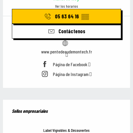
Ver los horarios
05 63 64 16
▒▒
Contáctenos
www.pentedeaudemontech.fr
Página de Facebook
Página de Instagram
Oferta de prestaciones
Sellos empresariales
Sellos empresariales
Label Vignobles & Découvertes