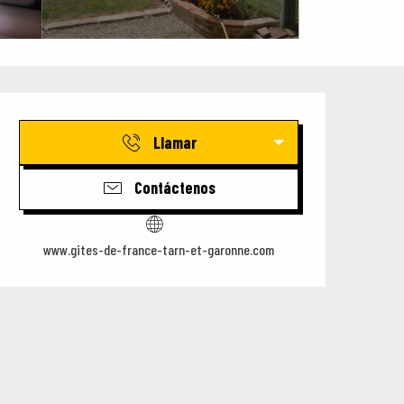
Horarios y datos de contacto
Llamar
Contáctenos
www.gites-de-france-tarn-et-garonne.com