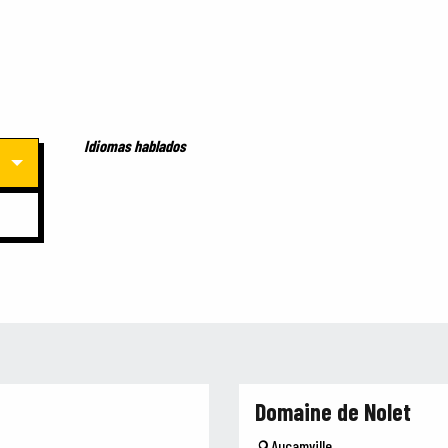
Idiomas hablados
Idiomas hablados
Domaine de Nolet
Aucamville