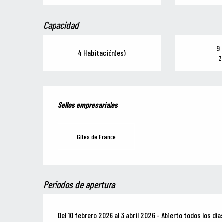
Capacidad
9 
4 Habitación(es)
Z
Oferta de prestaciones
Sellos empresariales
Sellos empresariales
Gîtes de France
Periodos de apertura
Del 10 febrero 2026 al 3 abril 2026 - Abierto todos los día