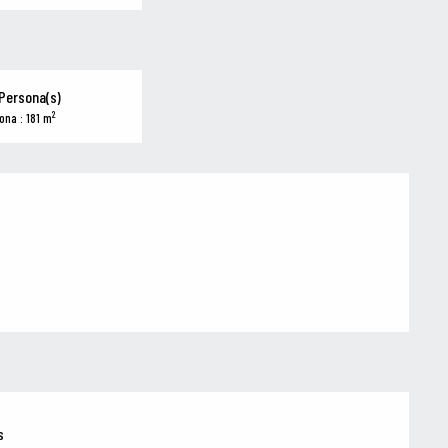
Persona(s)
2
ona : 181 m
s