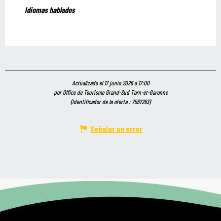
Idiomas hablados
Idiomas hablados
Actualizado el 17 junio 2026 a 17:00
por Office de Tourisme Grand-Sud Tarn-et-Garonne
(Identificador de la oferta :
7587283
)
Señalar un error