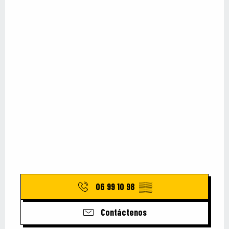
06 99 10 98
▒▒
Contáctenos