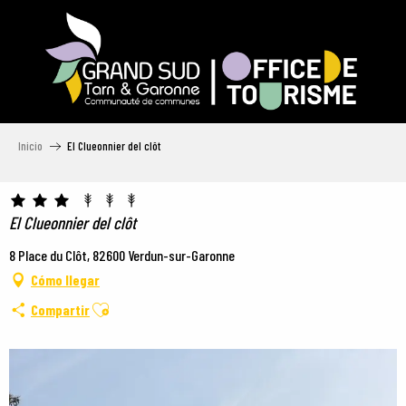
Aller
au
contenu
principal
Inicio
El Clueonnier del clôt
El Clueonnier del clôt
8 Place du Clôt, 82600 Verdun-sur-Garonne
Cómo llegar
Ajouter aux favoris
Compartir