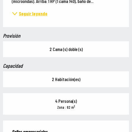
(microondas). Arriba: 1 HP (1 cama 140), baño de...
Seguir leyendo
Provisión
2 Cama (s) doble (s)
Capacidad
2 Habitación(es)
4 Persona(s)
2
Zona : 62 m
Oferta de prestaciones
Sellos empresariales
Sellos empresariales