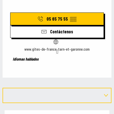
05 65 75 55
▒▒
Contáctenos
www.gites-de-france-tarn-et-garonne.com
Idiomas hablados
Idiomas hablados