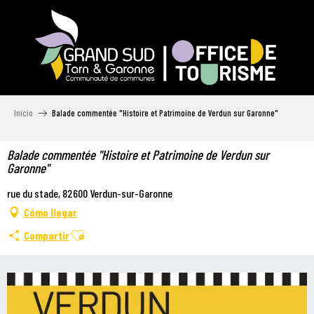
Aller
au
contenu
principal
Inicio
Balade commentée "Histoire et Patrimoine de Verdun sur Garonne"
Balade commentée "Histoire et Patrimoine de Verdun sur
Garonne"
rue du stade, 82600 Verdun-sur-Garonne
Cómo llegar
Ajouter aux favoris
Compartir