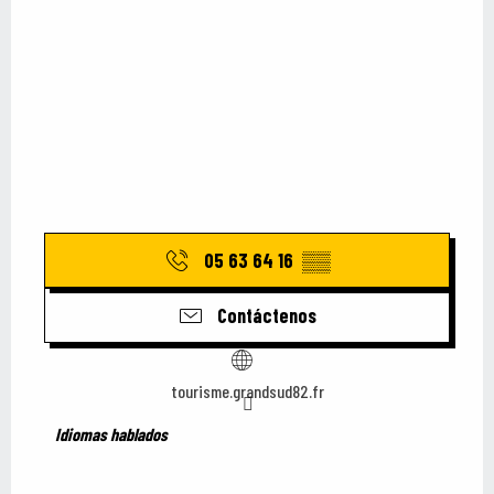
05 63 64 16
▒▒
Contáctenos
tourisme.grandsud82.fr
Idiomas hablados
Idiomas hablados