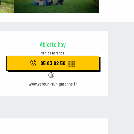
Horarios y datos de contacto
Abierto hoy
Ver los horarios
05 63 02 50
▒▒
www.verdun-sur-garonne.fr