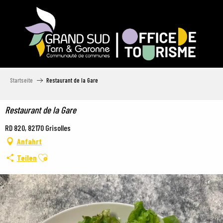
Aller
au
contenu
principal
Startseite
Restaurant de la Gare
Restaurant de la Gare
RD 820, 82170 Grisolles
Anfahrt
Ajouter aux favoris
Teilen