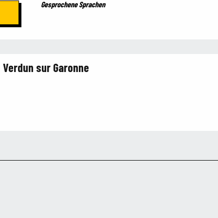
Gesprochene Sprachen
Gesprochene Sprachen
- Verdun sur Garonne