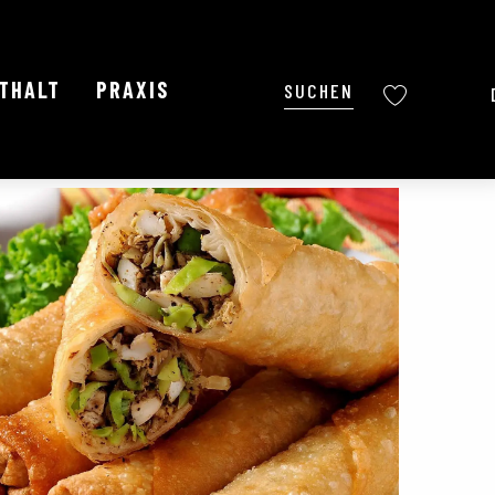
NTHALT
PRAXIS
Suche
Voir les favoris
Ajouter aux favoris
Teilen
Zu Favoriten hinzufügen