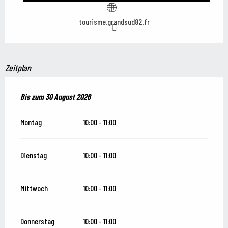
tourisme.grandsud82.fr
Zeitplan
vom
Bis zum
27 Juni 2026
30 August 2026
bis zum
30 August 2026
Montag
10:00 - 11:00
Dienstag
10:00 - 11:00
Mittwoch
10:00 - 11:00
Donnerstag
10:00 - 11:00