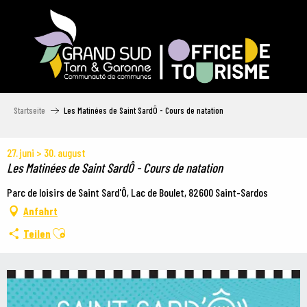
Aller
au
contenu
principal
Startseite
Les Matinées de Saint SardÔ - Cours de natation
27. juni > 30. august
Les Matinées de Saint SardÔ - Cours de natation
Parc de loisirs de Saint Sard'Ô, Lac de Boulet, 82600 Saint-Sardos
Anfahrt
Ajouter aux favoris
Teilen