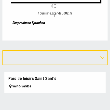
tourisme.grandsud82.fr
Gesprochene Sprachen
Gesprochene Sprachen
Parc de loisirs Saint Sard'ô
Saint-Sardos