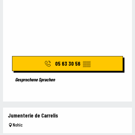
05 63 30 56
▒▒
Gesprochene Sprachen
Gesprochene Sprachen
Jumenterie de Carrelis
Nohic