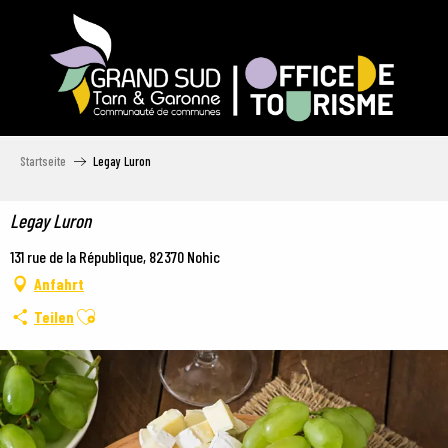
Aller
au
contenu
principal
Startseite
Legay Luron
Legay Luron
131 rue de la République, 82370 Nohic
Anfahrt
Ajouter aux favoris
Teilen