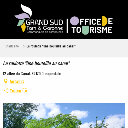
Aller
au
contenu
principal
Startseite
La roulotte "Une bouteille au canal"
La roulotte "Une bouteille au canal"
12 allée du Canal, 82170 Dieupentale
Anfahrt
Ajouter aux favoris
Teilen