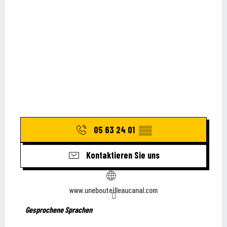
05 63 24 01
▒▒
Kontaktieren Sie uns
www.unebouteilleaucanal.com
Gesprochene Sprachen
Gesprochene Sprachen