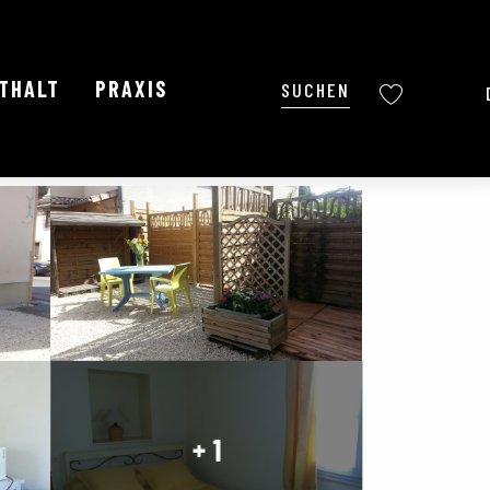
NTHALT
PRAXIS
Suche
Voir les favoris
Ajouter aux favoris
Teilen
Zu Favoriten hinzufügen
+ 1