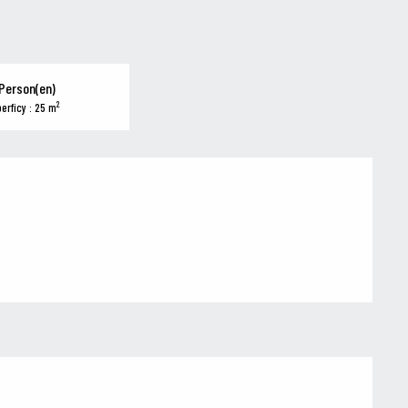
Person(en)
2
erficy : 25 m