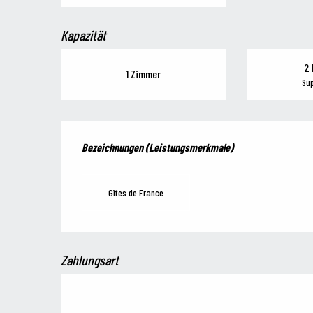
Kapazität
2 
1 Zimmer
Sup
Leistungensmöglichkeiten
Bezeichnungen (Leistungsmerkmale)
Bezeichnungen (Leistungsmerkmale)
Gîtes de France
Zahlungsart