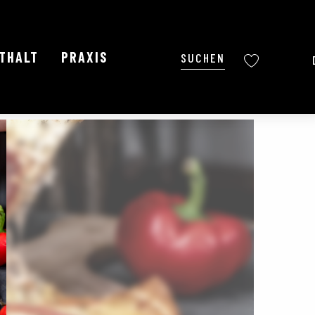
NTHALT
PRAXIS
Suche
Voir les favoris
Ajouter aux favoris
Teilen
Zu Favoriten hinzufügen