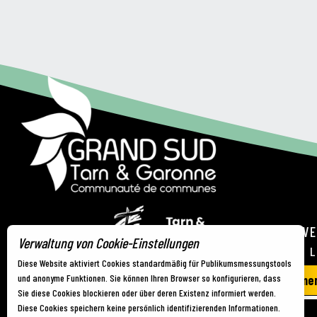
FREMDENVE
Verwaltung von Cookie-Einstellungen
21 RUE DE 
Diese Website aktiviert Cookies standardmäßig für Publikumsmessungstools
und anonyme Funktionen. Sie können Ihren Browser so konfigurieren, dass
Wir nehmen
Sie diese Cookies blockieren oder über deren Existenz informiert werden.
Diese Cookies speichern keine persönlich identifizierenden Informationen.