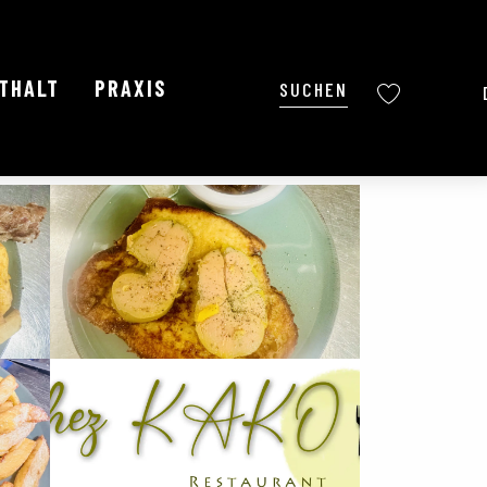
NTHALT
PRAXIS
Suche
Voir les favoris
Ajouter aux favoris
Teilen
Zu Favoriten hinzufügen