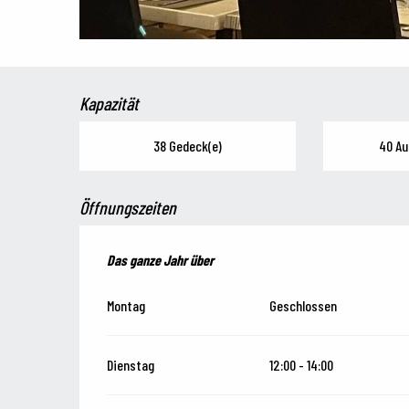
Kapazität
38 Gedeck(e)
40 Au
Öffnungszeiten
Das ganze Jahr über
Das ganze Jahr über
Montag
Geschlossen
Dienstag
12:00 - 14:00