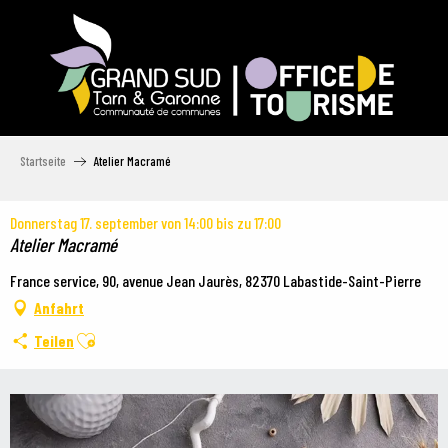
Aller
au
contenu
principal
Startseite
Atelier Macramé
Donnerstag 17. september von 14:00 bis zu 17:00
Atelier Macramé
France service, 90, avenue Jean Jaurès, 82370 Labastide-Saint-Pierre
Anfahrt
Ajouter aux favoris
Teilen