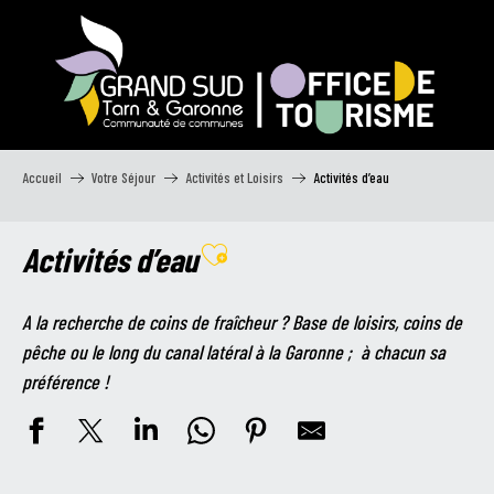
Aller
au
contenu
principal
Accueil
Votre Séjour
Activités et Loisirs
Activités d’eau
Activités d’eau
Ajouter aux favoris
A la recherche de coins de fraîcheur ? Base de loisirs, coins de
pêche ou le long du canal latéral à la Garonne ; à chacun sa
préférence !