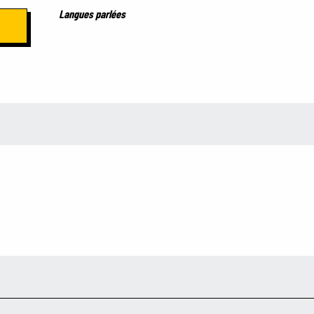
Langues parlées
Langues parlées