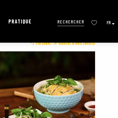
PRATIQUE
FR
Recherche
Voir les favoris
Ajouter aux favoris
Partager
Ajouter à mes favoris