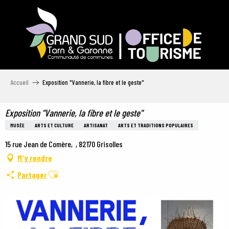
Aller
au
contenu
principal
Accueil
Exposition "Vannerie, la fibre et le geste"
Exposition "Vannerie, la fibre et le geste"
MUSÉE
ARTS ET CULTURE
ARTISANAT
ARTS ET TRADITIONS POPULAIRES
15 rue Jean de Comère, , 82170 Grisolles
M'y rendre
Ajouter aux favoris
Partager