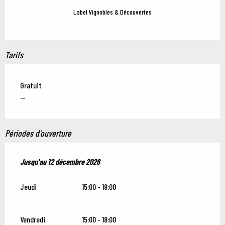
Label Vignobles & Découvertes
Tarifs
Gratuit
—
Périodes d'ouverture
Du
Jusqu'au
13 juin 2026
12 décembre 2026
au
12 décembre 2026
Jeudi
15:00 - 18:00
Vendredi
15:00 - 18:00