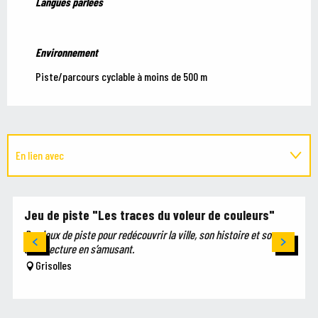
Langues parlées
Langues parlées
Environnement
Environnement
Piste/parcours cyclable à moins de 500 m
En lien avec
Sur place
Jeu de piste "Les traces du voleur de couleurs"
Des jeux de piste pour redécouvrir la ville, son histoire et son
Est situé(e) dans...
architecture en s’amusant.
Grisolles