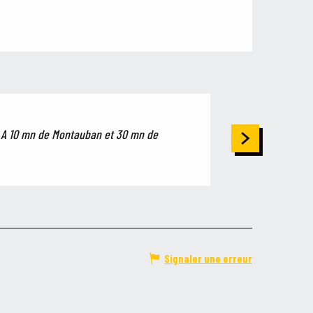
Aires de jeux 
 ! A 10 mn de Montauban et 30 mn de
Vous trouverez 4 air
la...
Montech
Signaler une erreur