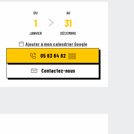
Ouverture et coordonnées
DU
AU
1
31
JANVIER
DÉCEMBRE
Ajouter à mon calendrier Google
05 63 64 82
▒▒
Contactez-nous