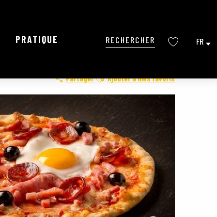
PRATIQUE
FR
Recherche
Voir les favoris
Ajouter aux favoris
Partager
Ajouter à mes favoris