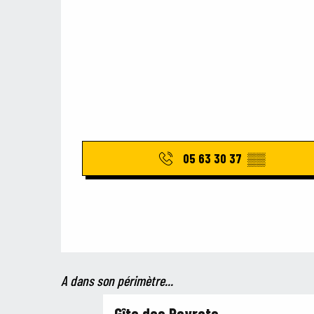
05 63 30 37
▒▒
A dans son périmètre...
Gîte des Peyrets