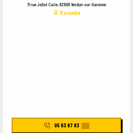
11 rue Joliot Curie, 82600 Verdun-sur-Garonne
M'y rendre
05 63 67 83
▒▒