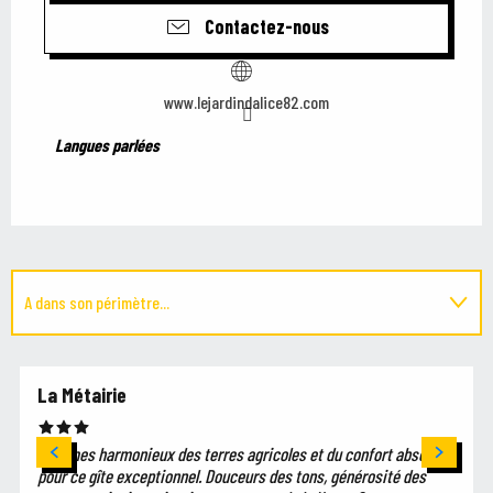
Contactez-nous
www.lejardindalice82.com
Langues parlées
Langues parlées
A dans son périmètre...
Est situé(e) dans...
Réservable
La Métairie
Charmes harmonieux des terres agricoles et du confort absolu
pour ce gîte exceptionnel. Douceurs des tons, générosité des