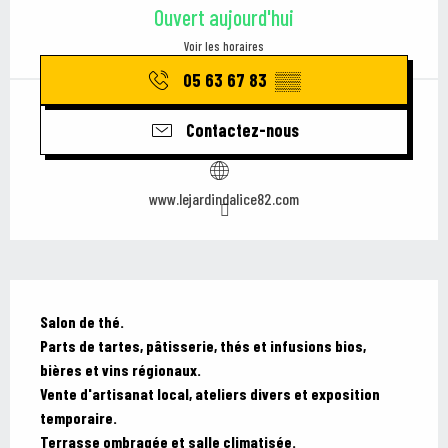
Ouvert aujourd'hui
Voir les horaires
05 63 67 83
▒▒
Contactez-nous
www.lejardindalice82.com
Description
Salon de thé.

Parts de tartes, pâtisserie, thés et infusions bios, 
bières et vins régionaux.

Vente d'artisanat local, ateliers divers et exposition 
temporaire.

Terrasse ombragée et salle climatisée.