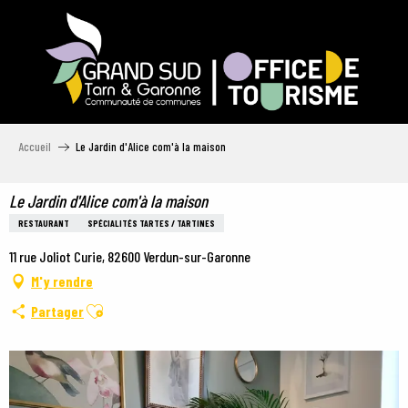
Aller
au
contenu
principal
Accueil
Le Jardin d'Alice com'à la maison
Le Jardin d'Alice com'à la maison
RESTAURANT
SPÉCIALITÉS TARTES / TARTINES
11 rue Joliot Curie, 82600 Verdun-sur-Garonne
M'y rendre
Ajouter aux favoris
Partager