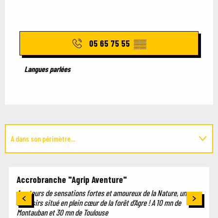
05 65 75 55
▒▒
Langues parlées
Langues parlées
A dans son périmètre...
Est situé(e) dans...
Accrobranche "Agrip Aventure"
Amateurs de sensations fortes et amoureux de la Nature, un parc
de loisirs situé en plein cœur de la forêt d’Agre ! A 10 mn de
Montauban et 30 mn de Toulouse