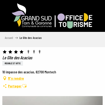
Aller
au
contenu
principal
Accueil
Le Gîte des Acacias
Le Gîte des Acacias
MEUBLÉ ET GÎTE
10 impasse des acacias, 82700 Montech
M'y rendre
Ajouter aux favoris
Partager