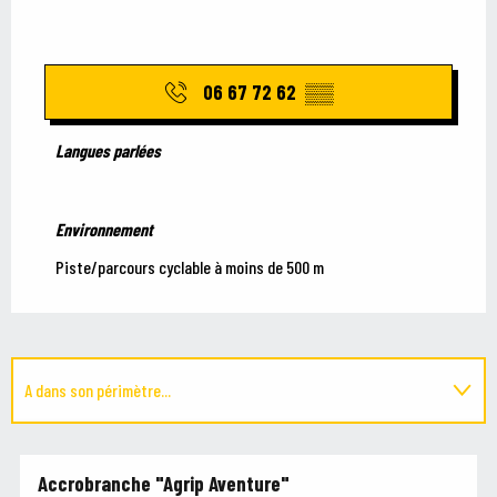
06 67 72 62
▒▒
Langues parlées
Langues parlées
Environnement
Environnement
Piste/parcours cyclable à moins de 500 m
A dans son périmètre...
Est situé(e) dans...
Accrobranche "Agrip Aventure"