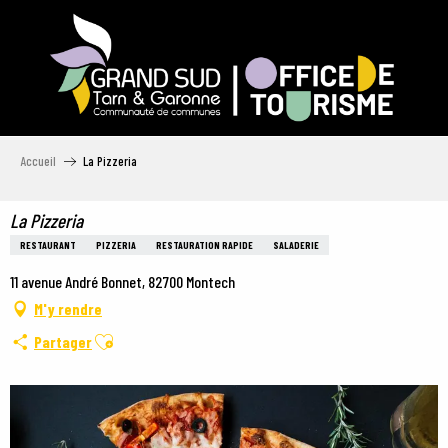
Aller
au
contenu
principal
Accueil
La Pizzeria
La Pizzeria
RESTAURANT
PIZZERIA
RESTAURATION RAPIDE
SALADERIE
11 avenue André Bonnet, 82700 Montech
M'y rendre
Ajouter aux favoris
Partager