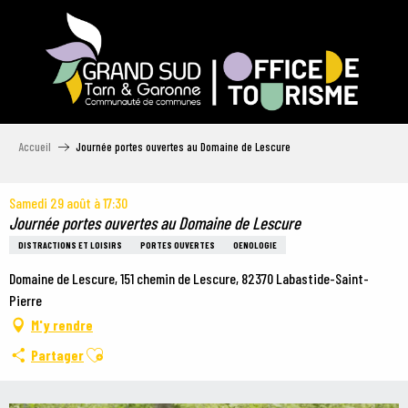
Aller
au
contenu
principal
Accueil
Journée portes ouvertes au Domaine de Lescure
Samedi 29 août à 17:30
Journée portes ouvertes au Domaine de Lescure
DISTRACTIONS ET LOISIRS
PORTES OUVERTES
OENOLOGIE
Domaine de Lescure, 151 chemin de Lescure, 82370 Labastide-Saint-
Pierre
M'y rendre
Ajouter aux favoris
Partager