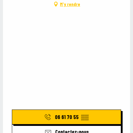
M'y rendre
06 61 70 55
▒▒
Contactez-nous