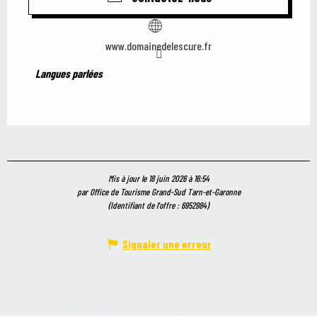
www.domainedelescure.fr
Langues parlées
Langues parlées
Mis à jour le 18 juin 2026 à 16:54
par Office de Tourisme Grand-Sud Tarn-et-Garonne
(Identifiant de l'offre :
6952984
)
Signaler une erreur