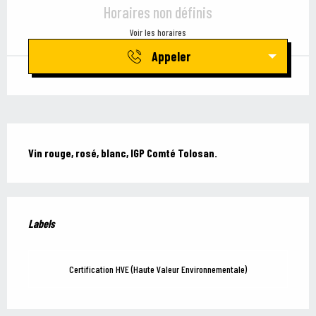
Horaires non définis
Voir les horaires
Appeler
Description
Vin rouge, rosé, blanc, IGP Comté Tolosan.
Offres de prestations
Labels
Labels
Certification HVE (Haute Valeur Environnementale)