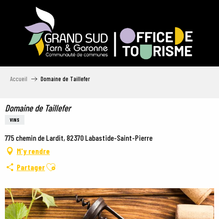
Aller
au
contenu
principal
Accueil
Domaine de Taillefer
Domaine de Taillefer
VINS
775 chemin de Lardit, 82370 Labastide-Saint-Pierre
M'y rendre
Ajouter aux favoris
Partager