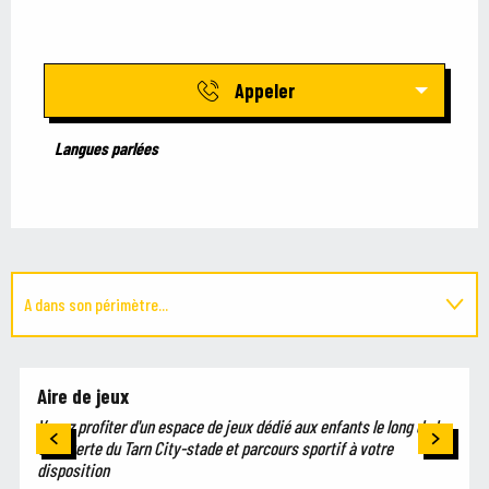
Appeler
Langues parlées
Langues parlées
A dans son périmètre...
Est situé(e) dans...
Aire de jeux
Venez profiter d'un espace de jeux dédié aux enfants le long de la
voie verte du Tarn City-stade et parcours sportif à votre
disposition