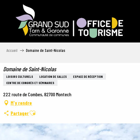
Aller
au
contenu
principal
Accueil
Domaine de Saint-Nicolas
Domaine de Saint-Nicolas
LOISIRS CULTURELS
LOCATION DE SALLES
ESPACE DE RÉCEPTION
CENTRE DE CONGRÈS ET SÉMINAIRES
222 route de Combes, 82700 Montech
M'y rendre
Ajouter aux favoris
Partager