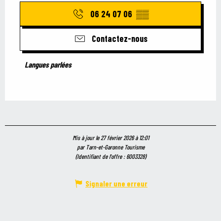
06 24 07 06
▒▒
Contactez-nous
Langues parlées
Langues parlées
Mis à jour le 27 février 2026 à 12:01
par Tarn-et-Garonne Tourisme
(Identifiant de l'offre :
6003328
)
Signaler une erreur