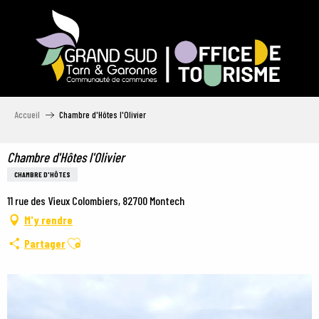
Aller
au
contenu
principal
Accueil
Chambre d'Hôtes l'Olivier
Chambre d'Hôtes l'Olivier
CHAMBRE D'HÔTES
11 rue des Vieux Colombiers, 82700 Montech
M'y rendre
Ajouter aux favoris
Partager