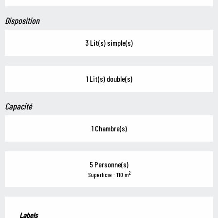
Disposition
3 Lit(s) simple(s)
1 Lit(s) double(s)
Capacité
1 Chambre(s)
5 Personne(s)
2
Superficie : 110 m
Offres de prestations
Labels
Labels