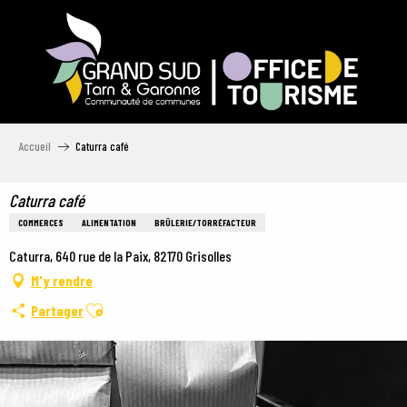
Aller
au
contenu
principal
Accueil
Caturra café
Caturra café
COMMERCES
ALIMENTATION
BRÛLERIE/TORRÉFACTEUR
Caturra, 640 rue de la Paix, 82170 Grisolles
M'y rendre
Ajouter aux favoris
Partager