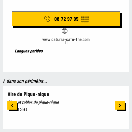
06 72 97 05
▒▒
www.caturra-cafe-the.com
Langues parlées
Langues parlées
A dans son périmètre...
Aire de Pique-nique
Aires et tables de pique-nique
Grisolles