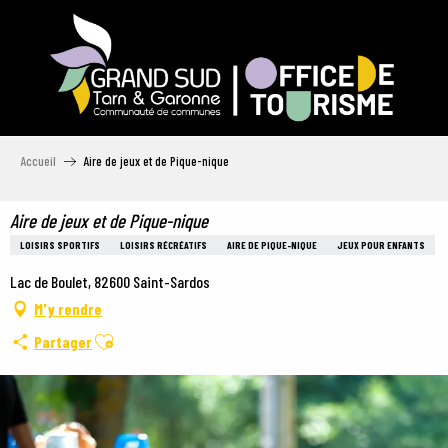
Aller
au
contenu
principal
Accueil
Aire de jeux et de Pique-nique
Aire de jeux et de Pique-nique
LOISIRS SPORTIFS
LOISIRS RÉCRÉATIFS
AIRE DE PIQUE-NIQUE
JEUX POUR ENFANTS
Lac de Boulet, 82600 Saint-Sardos
M'y rendre
Ajouter aux favoris
Partager