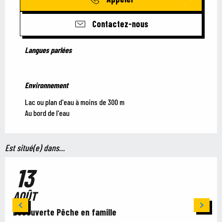
Contactez-nous
Langues parlées
Langues parlées
Environnement
Environnement
Lac ou plan d'eau à moins de 300 m
Au bord de l'eau
Est situé(e) dans...
13
AOÛT
Découverte Pêche en famille