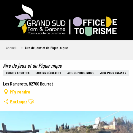
Aller
au
contenu
principal
Accueil
Aire de jeux et de Pique-nique
Aire de jeux et de Pique-nique
LOISIRS SPORTIFS
LOISIRS RÉCRÉATIFS
AIRE DE PIQUE-NIQUE
JEUX POUR ENFANTS
Les Ramerots, 82700 Bourret
M'y rendre
Ajouter aux favoris
Partager