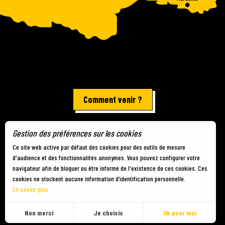
Comment venir ?
Gestion des préférences sur les cookies
Mentions légales
-
Plan du site
-
Gestion des cookies
Ce site web active par défaut des cookies pour des outils de mesure
d'audience et des fonctionnalités anonymes. Vous pouvez configurer votre
navigateur afin de bloquer ou être informé de l'existence de ces cookies. Ces
cookies ne stockent aucune information d’identification personnelle.
En savoir plus
FR
MENU
Non merci
Je choisis
Ok pour moi
Recherche
Voir les favoris
Pour évaluer si notre site est optimisé et répond à vos attentes, nous mesurons notre audience en utilisant des solutions spécialisées. Toutes les informations collectées par ces cookies sont agrégées et donc anonymisées.