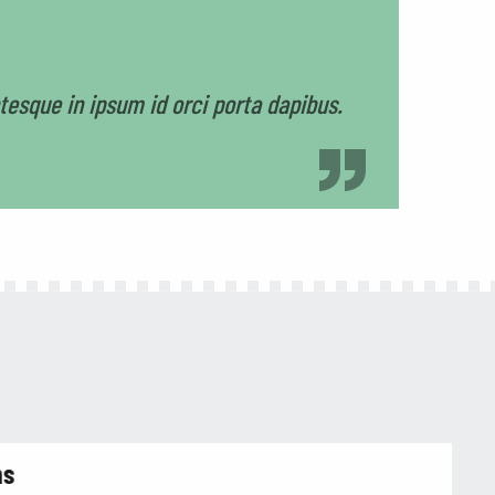
tesque in ipsum id orci porta dapibus.
ns