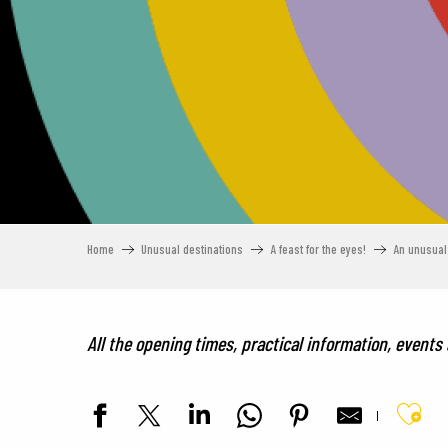
Home
Unusual destinations
A feast for the eyes!
An unusual 
All the opening times, practical information, events
Ajou