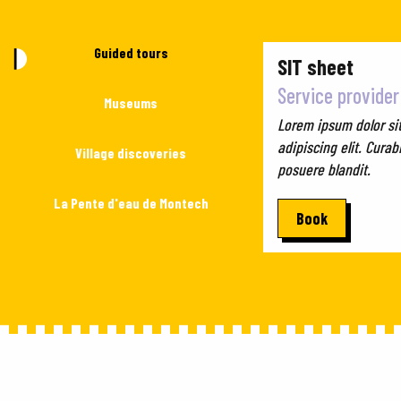
Guided tours
SIT sheet
Service provider
Museums
Lorem ipsum dolor si
adipiscing elit. Curab
Village discoveries
posuere blandit.
La Pente d'eau de Montech
Book