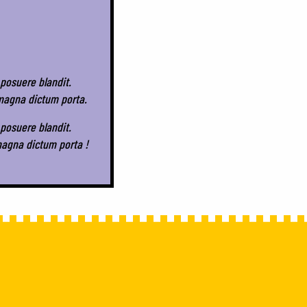
 posuere blandit.
d magna dictum porta.
 posuere blandit.
 magna dictum porta !