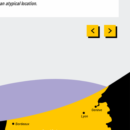
an atypical location.
Vi